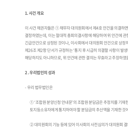
1. 사건 개요
이 사건 채권자들은
①
채무자 대의원회에서 제
4
호 안건을 의결하
결정하였는데
,
이는 절대적 총회의결사항에 해당하여 위 안건에 관
긴급안건으로 상정된 것이나
,
이사회에서 대의원회 안건으로 상정하
제
26
조 제
2
항 단서가 규정하는
‘
통지 후 시급히 의결할 사항이 발생
해당하지도 아니하므로
,
위 안건에 관한 결의는 무효라고 주장하였
2 . 우리법인의 성과
-
우리 법무법인은
①
‘
조합원 분양신청 안내문
’
의 조합원 분담금은 추정치를 기재한
토지등소유자에게 통지하여야 할 분담금의 추산액을 기재한 것에
②
대의원회의 기능 등에 있어 이사회의 사전심의가 대의원회 결의