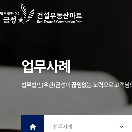
업무사례
법무법인(유한)금성이
끊임없는 노력
으로 고객님
업무사례