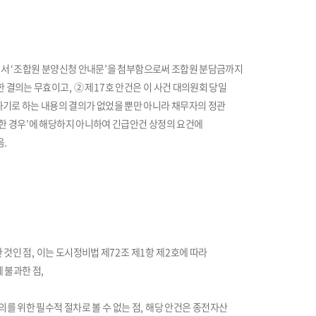
면서
‘
조합원 분양신청 안내문
’
을 첨부함으로써 조합원 분담금까지
한 결의는 무효이고
,
②
제
17
호 안건은 이 사건 대의원회 당일
기로 하는 내용의 결의가 없었을 뿐만 아니라 채무자의 정관
한 경우
’
에 해당하지 아니하여 긴급안건 상정의 요건에
음
.
 것인 점
,
이는 도시정비법 제
72
조 제
1
항 제
2
호에 따라
 불과한 점
,
를 위한 필수적 절차로 볼 수 없는 점
,
해당 안건은 종전자산