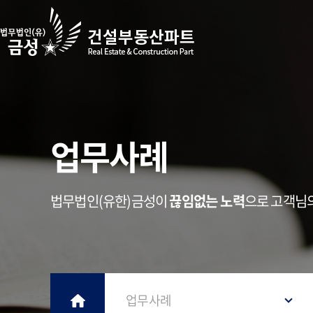
업무사례
법무법인(유한)금성이
끊임없는 노력
으로 고객님
업무사례