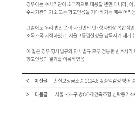
경우에는 수사기관이 소극적으로 대응할 뿐만 아니라
,
이
수사기관의 기소 또는 항고인용을 기대하기는 매우 어려
그럼에도 우리 법인은 이 사건만의 민
·
형사법상 복합적인
조목조목 지적하였고
,
서울고등검찰청을 납득시켜 재기수
이 같은 경우 형사법규와 민사법규 모두 정통한 변호사가
항고인용의 결과를 이룩하였음
이전글
손실보상금소송 1114.6% 증액감정 방어
다음글
서울 서초구 방OO재건축조합 신탁등기소